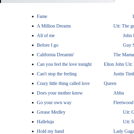
Fame
A Million Dreams
Uit: The g
All of me
John
Before I go
Guy S
California Dreamin'
The Mama's
Can you feel the love tonight
E
lton John Uit
Can't stop the feeling
Justin Tim
Crazy little thing called love
Queen
Does your mother know
Abba
Go your own way
Fleetwood
Grease Medley
Uit: 
Halleluja
Uit: 
Hold my hand
Lady Gag