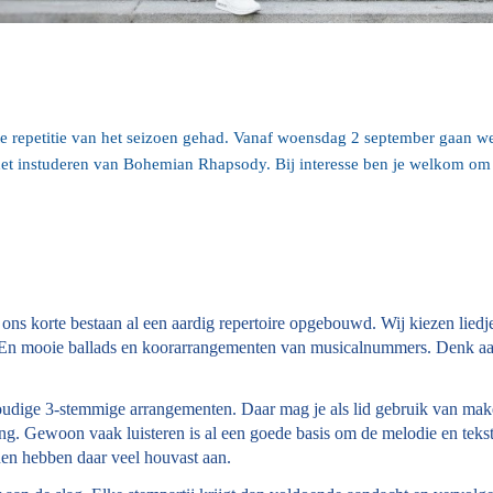
 repetitie van het seizoen gehad. Vanaf woensdag 2 september gaan we w
 het instuderen van Bohemian Rhapsody. Bij interesse ben je welkom o
 ons korte bestaan al een aardig repertoire opgebouwd. Wij kiezen liedj
 En mooie ballads en koorarrangementen van musicalnummers. Denk a
udige 3-stemmige arrangementen. Daar mag je als lid gebruik van make
ing. Gewoon vaak luisteren is al een goede basis om de melodie en teks
nen hebben daar veel houvast aan.