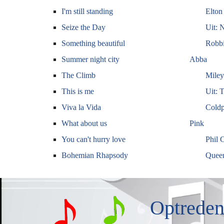
I'm still standing
Elton
Seize the Day
Uit: 
Something beautiful
Robbi
Summer night city
Abba
The Climb
Miley
This is me
Uit: 
Viva la Vida
Coldp
What about us
Pink
You can't hurry love
Phil C
Bohemian Rhapsody
Quee
Optreden