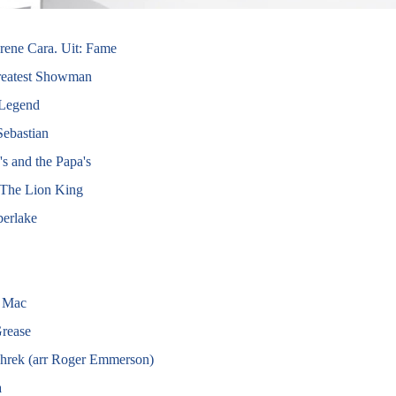
Irene Cara. Uit: Fame
reatest Showman
 Legend
ebastian
 and the Papa's
: The Lion King
berlake
 Mac
Grease
Shrek (arr Roger Emmerson)
a