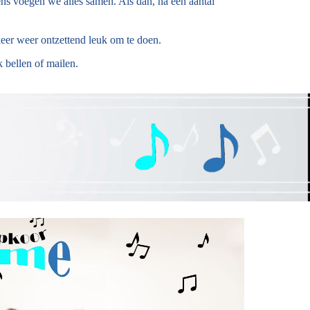
ns voegen we alles samen. Als dan, na een aantal
keer weer ontzettend leuk om te doen.
 bellen of mailen.