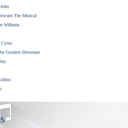
 John
Newsies The Musical
e Williams
 Cyrus
The Greatest Showman
lay
ollins
n
s