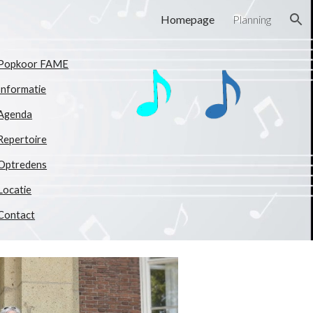
Homepage
Planning
ion
Popkoor FAME
Informatie
Agenda
Repertoire
Optredens
Locatie
Contact